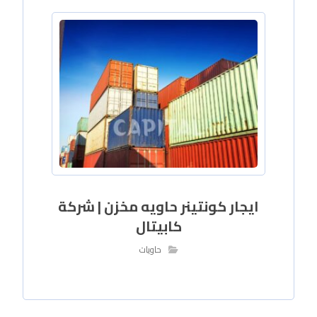
ايجار كونتينر حاويه مخزن | شركة
كابيتال
حاويات