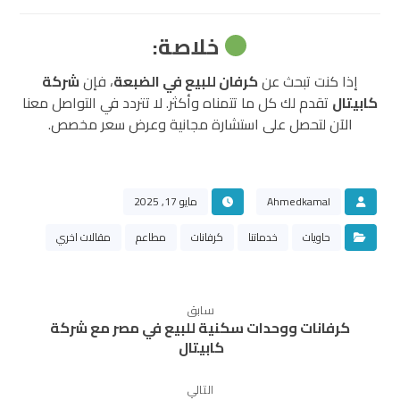
خلاصة:
إذا كنت تبحث عن
كرفان للبيع في الضبعة
، فإن
شركة
كابيتال
تقدم لك كل ما تتمناه وأكثر. لا تتردد في التواصل معنا
الآن لتحصل على استشارة مجانية وعرض سعر مخصص.
Ahmedkamal
مايو 17, 2025
حاويات
خدماتنا
كرفانات
مطاعم
مقالات اخري
سابق
كرفانات ووحدات سكنية للبيع في مصر مع شركة
كابيتال
التالي