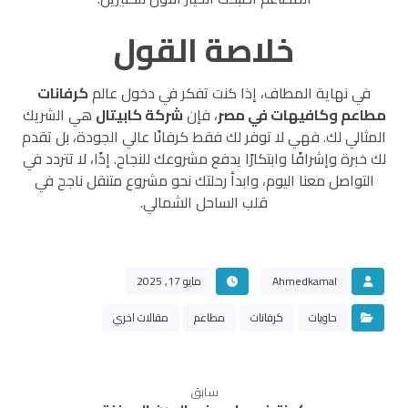
خلاصة القول
في نهاية المطاف، إذا كنت تفكر في دخول عالم
كرفانات
مطاعم وكافيهات في مصر
، فإن
شركة كابيتال
هي الشريك
المثالي لك. فهي لا توفر لك فقط كرفانًا عالي الجودة، بل تقدم
لك خبرة وإشرافًا وابتكارًا يدفع مشروعك للنجاح. إذًا، لا تتردد في
التواصل معنا اليوم، وابدأ رحلتك نحو مشروع متنقل ناجح في
قلب الساحل الشمالي.
Ahmedkamal
مايو 17, 2025
حاويات
كرفانات
مطاعم
مقالات اخري
سابق