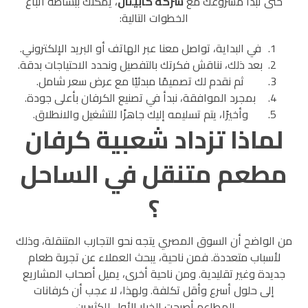
حتى تبدأ مشروعك مع
شركة كابيتال
، يمكنك ببساطة اتباع
الخطوات التالية:
في البداية، تواصل معنا عبر الهاتف أو البريد الإلكتروني.
بعد ذلك، نناقش فكرتك بالتفصيل ونحدد الاحتياجات بدقة.
ثم نقدم لك تصميمًا مبدئيًا مع عرض سعر شامل.
بمجرد الموافقة، نبدأ في تصنيع الكرفان بأعلى جودة.
وأخيرًا، يتم تسليمه إليك جاهزًا للتشغيل والانطلاق.
لماذا تزداد شعبية كرفان
مطعم متنقل في الساحل
؟
من الواضح أن السوق المصري يتجه نحو التجارب المتنقلة، وذلك
لأسباب متعددة. فمن ناحية، يبحث العملاء عن تجربة طعام
جديدة وغير تقليدية. ومن ناحية أخرى، يميل أصحاب المشاريع
إلى حلول أسرع وأقل تكلفة. ولهذا، لا عجب أن كرفانات
المطاعم أصبحت الخيار الأول للكثيرين.