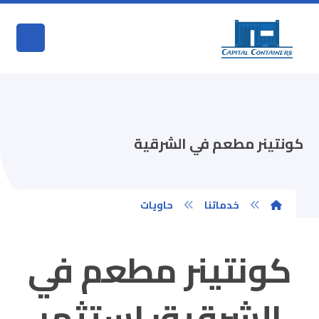
كونتينر مطعم في الشرقية
خدماتنا
حاويات
كونتينر مطعم في
الشرقية: استثمر