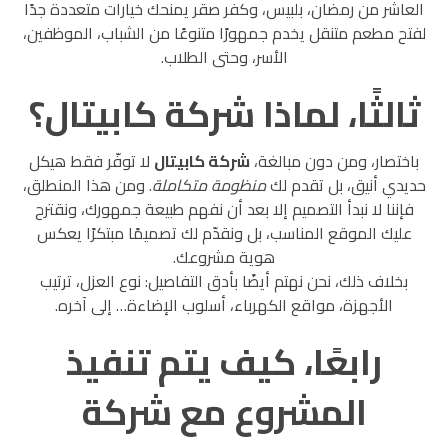
العاشر من رمضان، بلبيس، وكفر صقر يمنحك خيارات متعددة جدًا
لفتح مطعم متنقل يخدم جمهورًا متنوعًا من الشباب، الموظفين،
الأسر، وحتى الطلاب.
ثالثًا، لماذا شركة كابيتال؟
باختصار، ومن دون مبالغة،
شركة كابيتال
لا توفّر فقط هيكل
حديدي أنيق، بل تقدم لك
منظومة متكاملة
. ومن هذا المنطلق،
فإننا لا نبدأ التصميم إلا بعد أن نفهم طبيعة جمهورك، ونقترح
عليك الموقع المناسب، بل ونقدّم لك تصميمًا مبتكرًا يعكس
هوية مشروعك.
بخلاف ذلك، نحن نهتم أيضًا بأدق التفاصيل: نوع العزل، ترتيب
الأجهزة، مواقع الكهرباء، أسلوب الإضاءة… إلى آخره.
رابعًا، كيف يتم تنفيذ
المشروع مع شركة