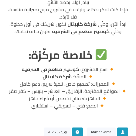
يبادر أولًا، يحصد النتائج.
فإذا كنت تفكر بذكاء، وترغب في مشروع مربح بميزانية مناسبة،
فلا تتردّد.
ابدأ الآن، وخلّي
شركة كابيتال
تكون شريكك في أول خطوة،
وخلّي
كونتينر مطعم في
الشرقية
يكون بداية نجاحك.
خلاصة مركّزة:
اسم المشروع:
كونتينر مطعم في الشرقية
المنفّذ:
شركة كابيتال
المميزات: تصميم خاص، تنفيذ سريع، دعم كامل
المواقع المقترحة: الزقازيق – العاشر – بلبيس – كفر صقر
الجاهزية: متاح تخصيص أو شراء جاهز
الدعم: فني – تسويقي – استشاري
Ahmedkamal
يوليو 5, 2025