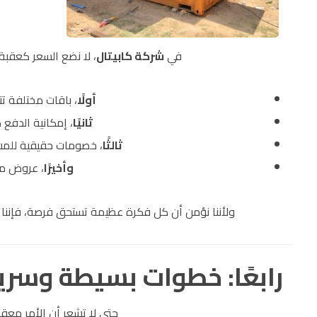
في
شركة كابيتال
، لا نضع السعر كعقبة 
أولًا
، باقات مختلفة ت
ثانيًا
، إمكانية الدفع
ثالثًا
، خصومات حقيقية للمشا
وأخيرًا
، عروض مو
ولأننا نؤمن أن كل فكرة عظيمة تستحق فرصة، فإننا 
رابعًا: خطوات بسيطة وسري
حتى لا تشعر أن الأمر معق