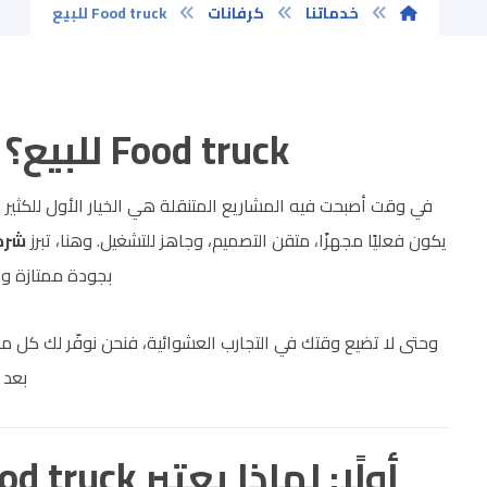
خدماتنا
كرفانات
Food truck للبيع
Food truck للبيع؟ من شركة كابيتال
في وقت أصبحت فيه المشاريع المتنقلة هي الخيار الأول للكثير 
يكون فعليًا مجهزًا، متقن التصميم، وجاهز للتشغيل. وهنا، تبرز
شركة
بجودة ممتازة وس
وحتى لا تضيع وقتك في التجارب العشوائية، فنحن نوفّر لك كل ما
بعد ا