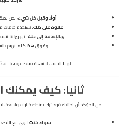
شركة كابيت
أولًا وقبل كل شيء
، نحن نصمّ
علاوة على ذلك
، نستخدم خامات مق
وبالإضافة إلى ذلك
، تجهيزاتنا تشم
وفوق هذا كله
، نهتم بال
لهذا السبب، لا نبيعك فقط عربة، بل نقدّ
ثانيًا: كيف يمكنك 
من المؤكد أن امتلاك فود ترك يمنحك خيارات واسعة، لي
سواء كنت
تنوي بيع الأطعم