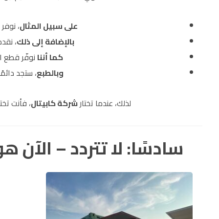
على سبيل المثال
، نوفر 
بالإضافة إلى ذلك
، نقدم
كما أننا
نوفّر قطع ال
وبالطبع
، ستجد دائمً
لذلك، عندما تختار
شركة كابيتال
، فأنت تخت
سادسًا: لا تتردد – الآن ه